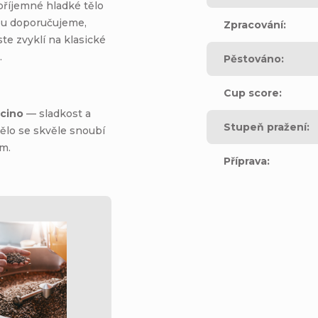
příjemné hladké tělo
erou doporučujeme,
Zpracování
:
ste zvyklí na klasické
.
Pěstováno
:
Cup score
:
cino
— sladkost a
Stupeň pražení
:
ělo se skvěle snoubí
m.
Příprava
: