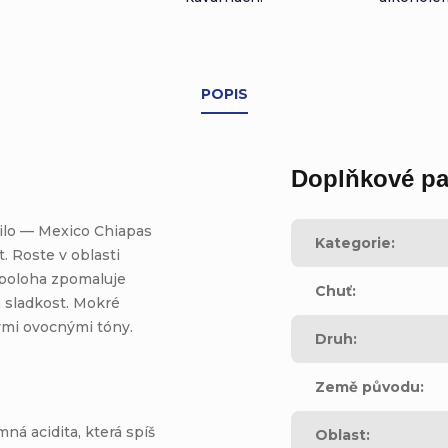
POPIS
Doplňkové pa
ušilo — Mexico Chiapas
Kategorie
:
t. Roste v oblasti
í poloha zpomaluje
Chuť
:
a sladkost. Mokré
kými ovocnými tóny.
Druh
:
Země původu
:
mná acidita, která spíš
Oblast
: