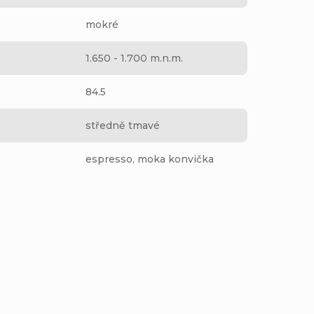
mokré
1.650 - 1.700 m.n.m.
84.5
středně tmavé
espresso, moka konvička