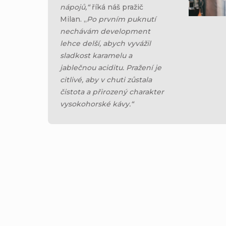
nápojů,“
říká náš pražič
Milan. „
Po prvním puknutí
nechávám development
lehce delší, abych vyvážil
sladkost karamelu a
jablečnou aciditu. Pražení je
citlivé, aby v chuti zůstala
čistota a přirozený charakter
vysokohorské kávy.“
AŽ