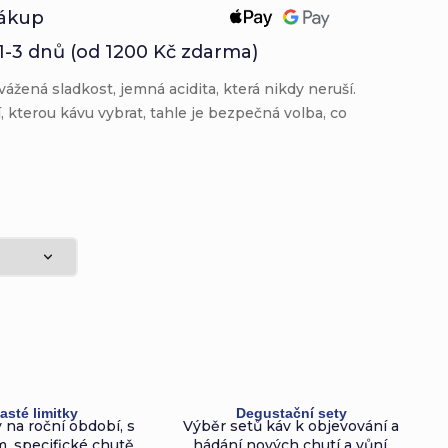
ákup
1-3 dnů (od 1200 Kč zdarma)
vážená sladkost, jemná acidita, která nikdy neruší.
í, kterou kávu vybrat, tahle je bezpečná volba, co
asté limitky
Degustační sety
 na roční období, s
Výběr setů káv k objevování a
, specifické chutě.
hádání nových chutí a vůní.