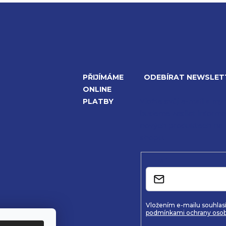
PŘIJÍMÁME
ODEBÍRAT NEWSLET
ONLINE
PLATBY
Vložte svůj e-mail a my
budeme zasílat informa
nových produktech na 
shopu.
E-mail
Vložením e-mailu souhlasí
podmínkami ochrany osob