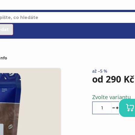
edat
unfo
až –5 %
od
290 Kč
Měrná
Zvolte variantu
cena: