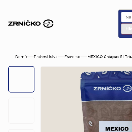
Přejít
na
obsah
Hl
Domů
Pražená káva
Espresso
MEXICO Chiapas El Tri