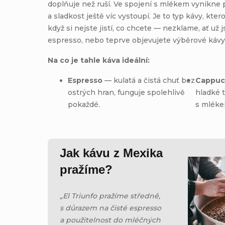
doplňuje než ruší. Ve spojení s mlékem vynikne 
a sladkost ještě víc vystoupí. Je to typ kávy, kt
když si nejste jistí, co chcete — nezklame, ať už j
espresso, nebo teprve objevujete výběrové kávy
Na co je tahle káva ideální:
Espresso
— kulatá a čistá chuť bez
Cappuc
ostrých hran, funguje spolehlivě
hladké t
pokaždé.
s mléke
Jak kávu z Mexika
pražíme?
„El Triunfo pražíme středně,
s důrazem na čisté espresso
a použitelnost do mléčných