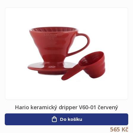
ů
Hario keramický dripper V60-01 červený
Do košíku
565 Kč