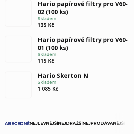
Hario papírové filtry pro V60-
02 (100 ks)
Skladem
135 Kč
Hario papírové filtry pro V60-
01 (100 ks)
Skladem
115 Kč
Hario Skerton N
Skladem
1 085 Kč
Ř
NEJLEVNĚJŠÍ
NEJDRAŽŠÍ
NEJPRODÁVANĚJŠÍ
ABECEDNĚ
a