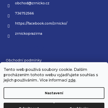
obchod
@
zrnicko.cz
736752566
https://facebook.com/zrnicko/
zrnickoprazirna
Užitečné odkazy
Obchodní podmínky
Tento web používá soubory cookie. Dalším
Podmínky ochrany osobních údajů
procházením tohoto webu vyjadřujete souhlas s
jejich používáním.. Více informací
zde
.
Nastavení