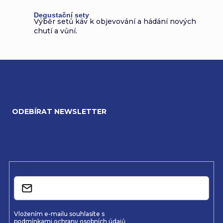
y
Degustační sety
Výběr setů káv k objevování a hádání nových
v
chutí a vůní.
ý
p
i
Z
s
á
u
ODEBÍRAT NEWSLETTER
p
a
Vložte svůj e-mail a my vám budeme zasílat informace o
nových produktech na našem e-shopu.
t
í
E-mail
Vložením e-mailu souhlasíte s
podmínkami ochrany osobních údajů