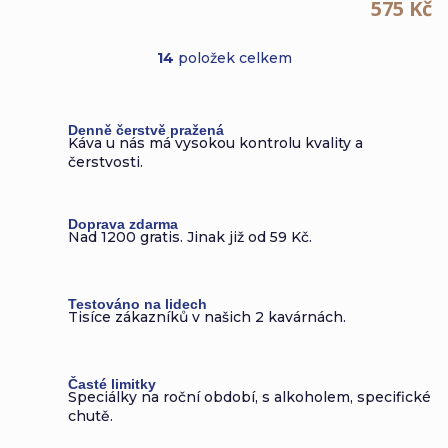
575 Kč
14
položek celkem
O
v
Denně čerstvě pražená
l
Káva u nás má vysokou kontrolu kvality a
čerstvosti.
á
d
Doprava zdarma
a
Nad 1200 gratis. Jinak již od 59 Kč.
c
í
Testováno na lidech
Tisíce zákazníků v našich 2 kavárnách.
p
r
Časté limitky
Speciálky na roční období, s alkoholem, specifické
v
chutě.
k