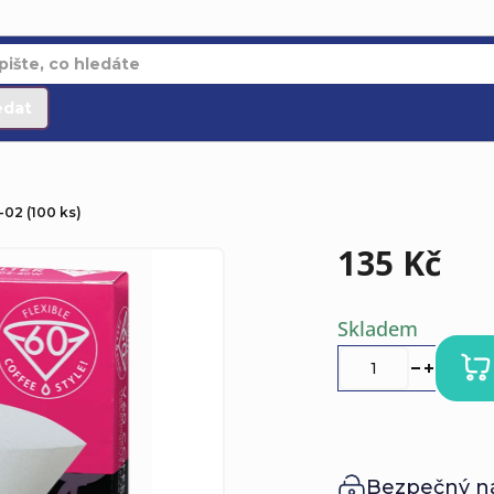
edat
-02 (100 ks)
135 Kč
Měrná
Skladem
cena:
Bezpečný n