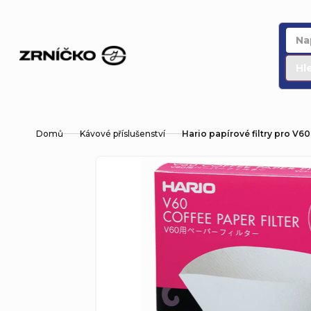
Přejít
na
obsah
Hl
Domů
Kávové příslušenství
Hario papírové filtry pro V60