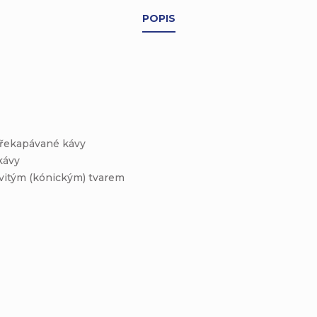
POPIS
překapávané kávy
kávy
ovitým (kónickým) tvarem