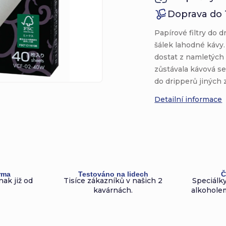
Doprava do 
Papírové filtry do 
šálek lahodné kávy
dostat z namletých
zůstávala kávová sed
do dripperů jiných 
Detailní informace
rma
Testováno na lidech
Č
nak již od
Tisíce zákazníků v našich 2
Speciálky
kavárnách.
alkoholem