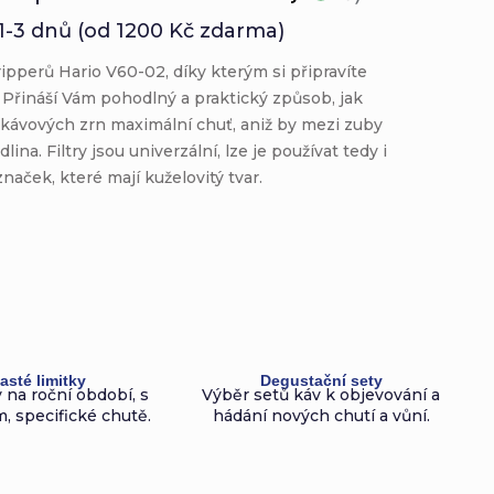
1-3 dnů (od 1200 Kč zdarma)
dripperů Hario V60-02, díky kterým si připravíte
.
Přináší Vám pohodlný a praktický způsob, jak
 kávových zrn maximální chuť, aniž by mezi zuby
lina. Filtry jsou univerzální, lze je používat tedy i
značek, které mají kuželovitý tvar.
asté limitky
Degustační sety
 na roční období, s
Výběr setů káv k objevování a
, specifické chutě.
hádání nových chutí a vůní.