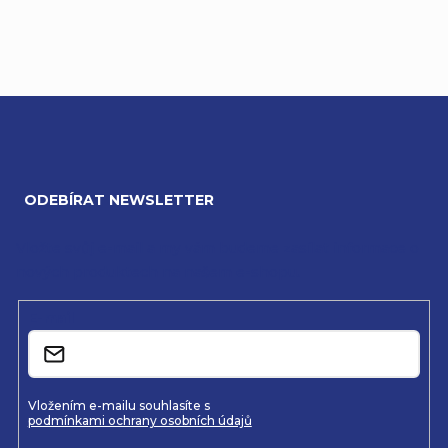
Z
á
ODEBÍRAT NEWSLETTER
p
a
Vložte svůj e-mail a my vám budeme zasílat informace o
nových produktech na našem e-shopu.
t
í
E-mail
Vložením e-mailu souhlasíte s
podmínkami ochrany osobních údajů