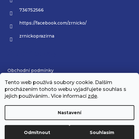
736752566
https://facebook.com/zrnicko/
zrnickoprazirna
Užitečné odkazy
Obchodní podmínky
Tento web používá soubory cookie. Dalším
Podmínky ochrany osobních údajů
procházením tohoto webu vyjadřujete souhlas s
jejich používáním.. Více informací
zde
.
Nastavení
Odmítnout
Souhlasím
Vytvořil Shoptet