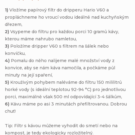
1)
Vložíme papírový filtr do dripperu Hario V60 a
propláchneme ho vroucí vodou ideálně nad kuchyňským
dřezem,
2)
Vsypeme do filtru pro každou porci 10 gramů kávy,
kterou máme nahrubo namletou,
3)
Položíme dripper V60 s filtrem na šálek nebo
konvičku,
4)
Pomalu do něho nalijeme malé množství vody z
konvice, aby se nám káva namočila, a počkáme půl
minuty na její spaření,
5)
Krouživým pohybem naléváme do filtru 150 mililitrů
horké vody (s ideální teplotou 92-94 °C) pro jednotlivou
porci, maximálně však 500 ml odpovídající 3-4 šálkům,
6)
Kávu máme po asi 3 minutách přefiltrovanou. Dobrou
chuť!
Tip: Filtr s kávou můžeme vyhodit do smetí nebo na
kompost, je tedy ekologicky rozložitelný.