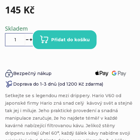
145 Kč
Měrná
Skladem
cena:
Přidat do košíku
Bezpečný nákup
Doprava do 1-3 dnů (od 1200 Kč zdarma)
Setkejte se s legendou mezi drippery.
Hario V60
od
japonské firmy Hario zná snad celý kávový svět a stejně
tak jej i miluje. Jeho praktické provedení a snadná
manipulace zaručuje, že ho najdete téměř v každé
kavárně nabízející filtrovanou kávu
. Jelikož stěny
dripperu svírají úhel 60°, každý šálek kávy nabídne svoji