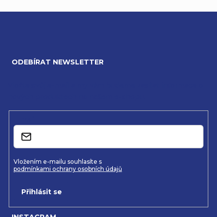
Z
á
ODEBÍRAT NEWSLETTER
p
a
Vložte svůj e-mail a my vám budeme zasílat informace o
nových produktech na našem e-shopu.
t
í
E-mail
Vložením e-mailu souhlasíte s
podmínkami ochrany osobních údajů
Přihlásit se
INSTAGRAM