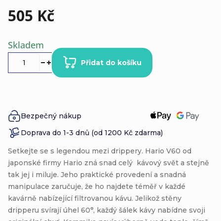
505 Kč
Měrná
Skladem
cena:
Přidat do košíku
Bezpečný nákup
Doprava do 1-3 dnů (od 1200 Kč zdarma)
Setkejte se s legendou mezi drippery.
Hario V60
od
japonské firmy Hario zná snad celý kávový svět a stejně
tak jej i miluje. Jeho praktické provedení a snadná
manipulace zaručuje, že ho najdete téměř v každé
kavárně nabízející filtrovanou kávu
. Jelikož stěny
dripperu svírají úhel 60°, každý šálek kávy nabídne svoji