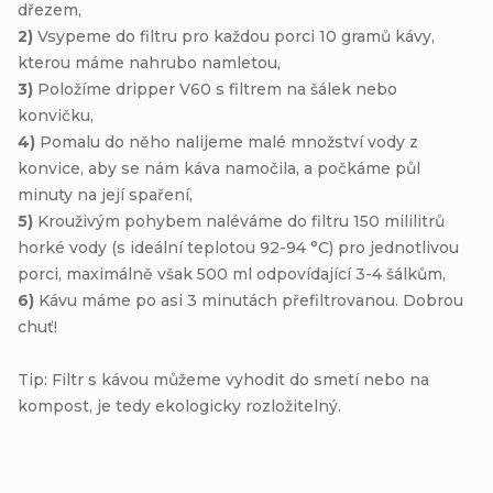
dřezem,
2)
Vsypeme do filtru pro každou porci 10 gramů kávy,
kterou máme nahrubo namletou,
3)
Položíme dripper V60 s filtrem na šálek nebo
konvičku,
4)
Pomalu do něho nalijeme malé množství vody z
konvice, aby se nám káva namočila, a počkáme půl
minuty na její spaření,
5)
Krouživým pohybem naléváme do filtru 150 mililitrů
horké vody (s ideální teplotou 92-94 °C) pro jednotlivou
porci, maximálně však 500 ml odpovídající 3-4 šálkům,
6)
Kávu máme po asi 3 minutách přefiltrovanou. Dobrou
chuť!
Tip: Filtr s kávou můžeme vyhodit do smetí nebo na
kompost, je tedy ekologicky rozložitelný.