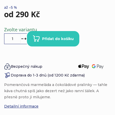
až –5 %
od
290 Kč
Měrná
Zvolte variantu
cena:
Přidat do košíku
Bezpečný nákup
Doprava do 1-3 dnů (od 1200 Kč zdarma)
Pomerančová marmeláda a čokoládové pralinky — tahle
káva chutná spíš jako dezert než jako ranní šálek. A
přesně proto ji milujeme.
Detailní informace