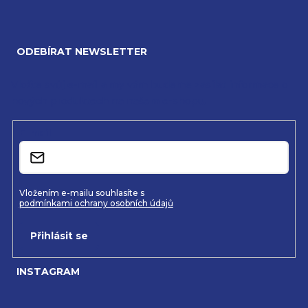
Z
á
ODEBÍRAT NEWSLETTER
p
a
Vložte svůj e-mail a my vám budeme zasílat informace o
nových produktech na našem e-shopu.
t
í
E-mail
Vložením e-mailu souhlasíte s
podmínkami ochrany osobních údajů
Přihlásit se
INSTAGRAM