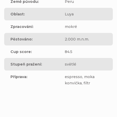
Země původu
:
Peru
Oblast
:
Luya
Zpracování
:
mokré
Pěstováno
:
2.000 m.n.m.
Cup score
:
84.5
Stupeň pražení
:
světlé
Příprava
:
espresso, moka
konvička, filtr