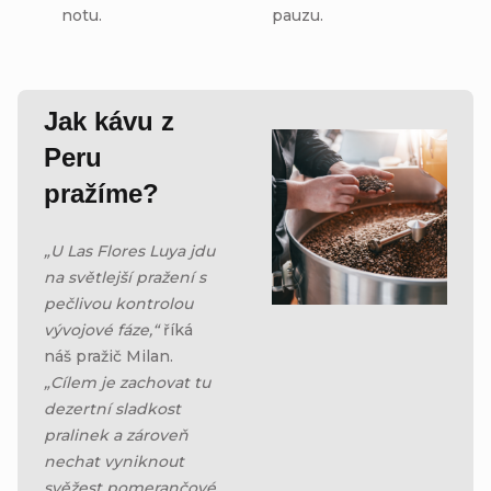
notu.
pauzu.
Jak kávu z
Peru
pražíme?
„U Las Flores Luya jdu
na světlejší pražení s
pečlivou kontrolou
vývojové fáze,“
říká
náš pražič Milan.
„Cílem je zachovat tu
dezertní sladkost
pralinek a zároveň
nechat vyniknout
svěžest pomerančové