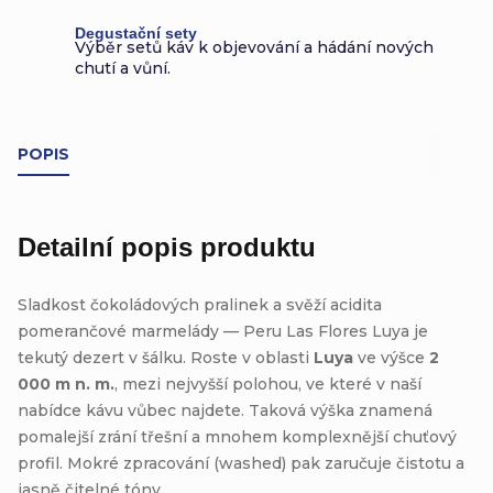
Degustační sety
Výběr setů káv k objevování a hádání nových
chutí a vůní.
POPIS
Detailní popis produktu
Sladkost čokoládových pralinek a svěží acidita
pomerančové marmelády — Peru Las Flores Luya je
tekutý dezert v šálku. Roste v oblasti
Luya
ve výšce
2
000 m n. m.
, mezi nejvyšší polohou, ve které v naší
nabídce kávu vůbec najdete. Taková výška znamená
pomalejší zrání třešní a mnohem komplexnější chuťový
profil. Mokré zpracování (washed) pak zaručuje čistotu a
jasně čitelné tóny.