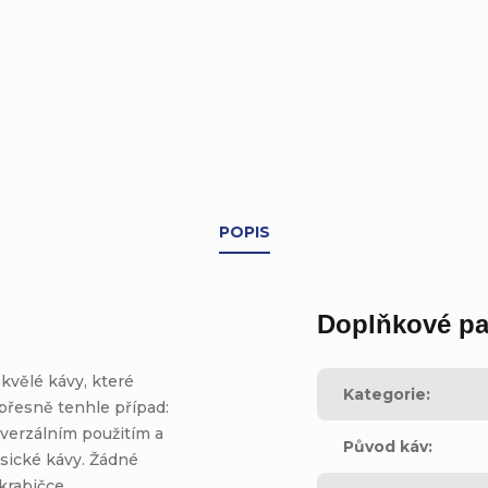
POPIS
Doplňkové pa
kvělé kávy, které
Kategorie
:
 přesně tenhle případ:
iverzálním použitím a
Původ káv
:
asické kávy. Žádné
krabičce.