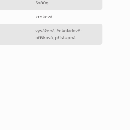
3x80g
zrnková
vyvážená, čokoládově-
oříšková, přístupná