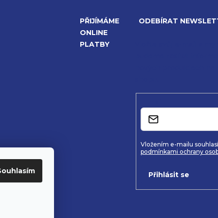
PŘIJÍMÁME
ODEBÍRAT NEWSLET
ONLINE
PLATBY
Vložte svůj e-mail a my
budeme zasílat informa
nových produktech na 
shopu.
E-mail
Vložením e-mailu souhlasí
podmínkami ochrany osob
Souhlasím
Přihlásit se