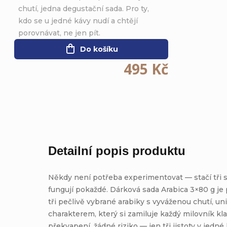
chutí, jedna degustační sada. Pro ty,
kdo se u jedné kávy nudí a chtějí
porovnávat, ne jen pít.
Do košíku
495 Kč
Detailní popis produktu
Někdy není potřeba experimentovat — stačí tři s
fungují pokaždé. Dárková sada Arabica 3×80 g je
tři pečlivě vybrané arabiky s vyváženou chutí, un
charakterem, který si zamiluje každý milovník kl
překvapení, žádné riziko — jen tři jistoty v jedné 