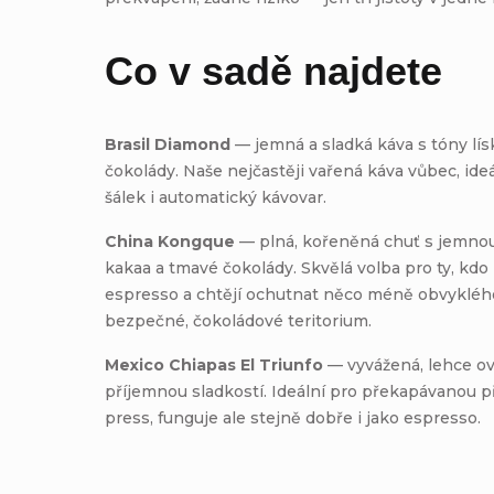
Co v sadě najdete
Brasil Diamond
— jemná a sladká káva s tóny lís
čokolády. Naše nejčastěji vařená káva vůbec, ide
šálek i automatický kávovar.
China Kongque
— plná, kořeněná chuť s jemnou
kakaa a tmavé čokolády. Skvělá volba pro ty, kdo 
espresso a chtějí ochutnat něco méně obvyklého,
bezpečné, čokoládové teritorium.
Mexico Chiapas El Triunfo
— vyvážená, lehce o
příjemnou sladkostí. Ideální pro překapávanou p
press, funguje ale stejně dobře i jako espresso.