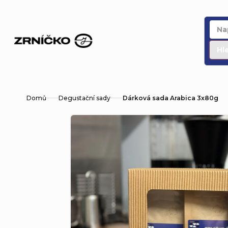
Přejít
na
obsah
Hl
Domů
Degustační sady
Dárková sada Arabica 3x80g