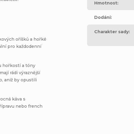
Hmotnost
:
Dodání
:
Charakter sady
:
kových oříšků a hořké
ální pro každodenní
 hořkostí a tóny
mají rádi výraznější
 aniž by opustili
vocná káva s
řípravu nebo french