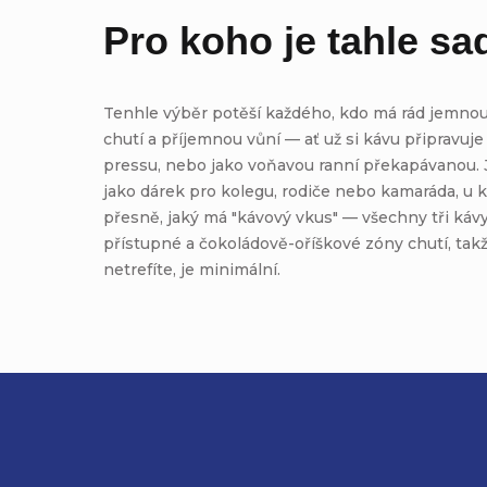
Pro koho je tahle sa
Tenhle výběr potěší každého, kdo má rád jemnou
chutí a příjemnou vůní — ať už si kávu připravuj
pressu, nebo jako voňavou ranní překapávanou. 
jako dárek pro kolegu, rodiče nebo kamaráda, u 
přesně, jaký má "kávový vkus" — všechny tři kávy 
přístupné a čokoládově-oříškové zóny chutí, takže
netrefíte, je minimální.
Z