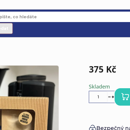
edat
375 Kč
Měrná
Skladem
cena:
Bezpečný n