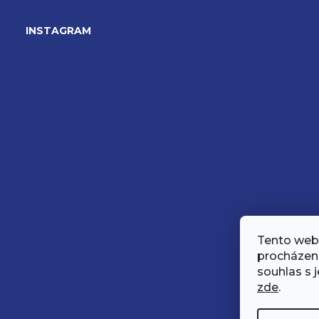
á
INSTAGRAM
p
a
t
í
Tento web 
procházen
souhlas s j
zde
.