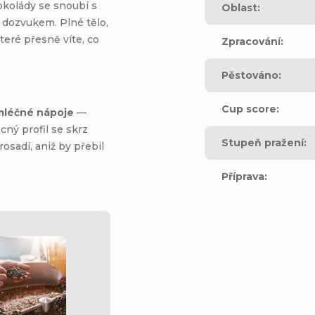
kolády se snoubí s
Oblast
:
dozvukem. Plné tělo,
které přesně víte, co
Zpracování
:
Pěstováno
:
Cup score
:
mléčné nápoje
—
ný profil se skrz
Stupeň pražení
:
osadí, aniž by přebil
Příprava
: