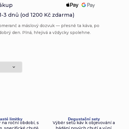
ákup
1-3 dnů (od 1200 Kč zdarma)
omeranč a máslový dozvuk — přesně ta káva, po
 dobrý den. Plná, hřejivá a vždycky spolehne.
asté limitky
Degustační sety
 na roční období, s
Výběr setů káv k objevování a
, specifické chutě.
hádání nových chutí a vůní.