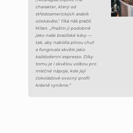
charakter, který od
středoamerických arabik
očekáváte,
“ říká náš pražič
Milan.
„Pražím ji podobně
jako naše brazilské kávy —
tak, aby nabídla plnou chuť
a fungovala skvěle jako
každodenní espresso. Díky
tomu je i skvělou volbou pro
mléčné nápoje, kde její
čokoládově-ovocný profil
krásně vynikne.“
AŽ
–5 %
Skladem