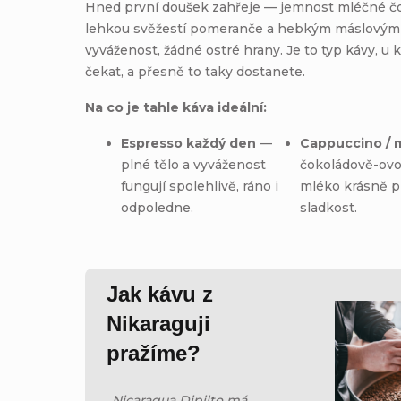
Hned první doušek zahřeje — jemnost mléčné čo
lehkou svěžestí pomeranče a hebkým máslovým 
vyváženost, žádné ostré hrany. Je to typ kávy, u 
čekat, a přesně to taky dostanete.
Na co je tahle káva ideální:
Espresso každý den
—
Cappuccino / 
plné tělo a vyváženost
čokoládově-ovoc
fungují spolehlivě, ráno i
mléko krásně pr
odpoledne.
sladkost.
Jak kávu z
Nikaraguji
pražíme?
„
Nicaragua Dipilto má