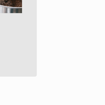
AŽ
–5 %
Skladem