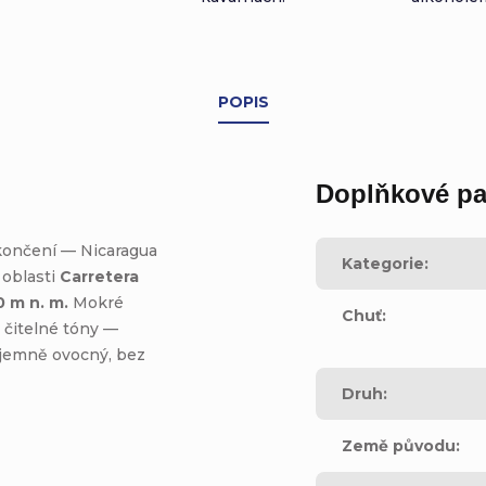
POPIS
Doplňkové pa
končení — Nicaragua
Kategorie
:
 oblasti
Carretera
0 m n. m.
Mokré
Chuť
:
 čitelné tóny —
 jemně ovocný, bez
Druh
:
Země původu
: