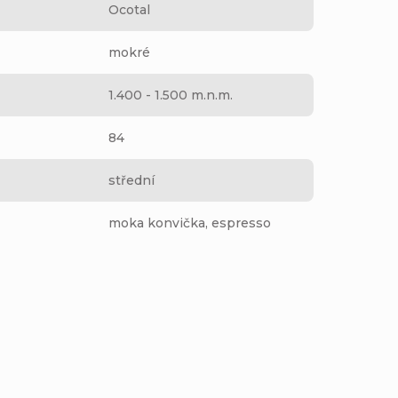
Ocotal
mokré
1.400 - 1.500 m.n.m.
84
střední
moka konvička, espresso