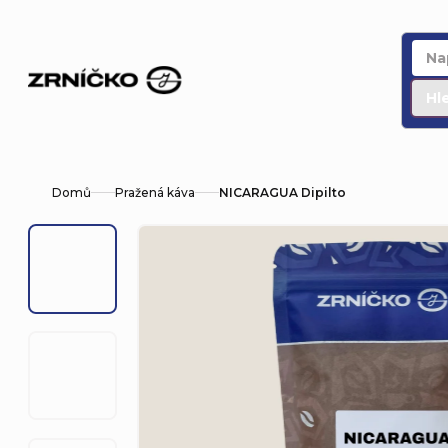
Přejít
na
obsah
Hl
Domů
Pražená káva
NICARAGUA Dipilto