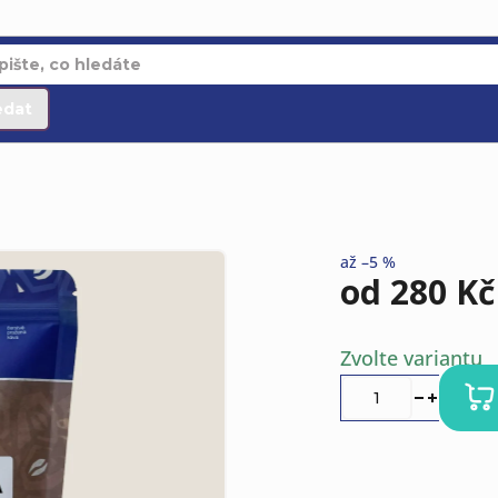
edat
až –5 %
od
280 Kč
Měrná
Zvolte variantu
cena: