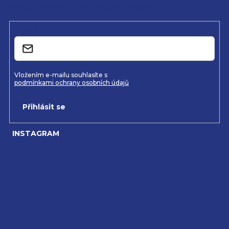
nových produktech na našem e-shopu.
t
í
E-mail
Vložením e-mailu souhlasíte s
podmínkami ochrany osobních údajů
Přihlásit se
INSTAGRAM