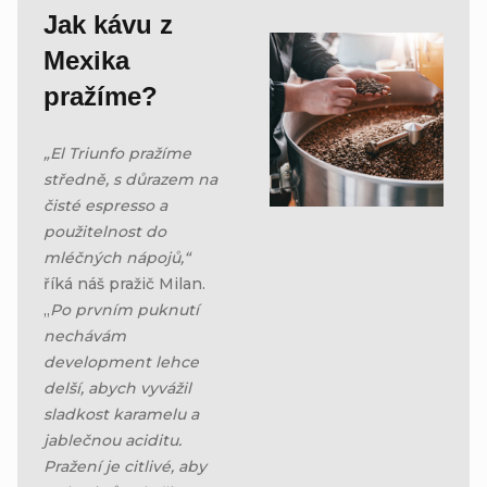
Jak kávu z
Mexika
pražíme?
„El Triunfo pražíme
středně, s důrazem na
čisté espresso a
použitelnost do
mléčných nápojů,“
říká náš pražič Milan.
„
Po prvním puknutí
nechávám
development lehce
delší, abych vyvážil
sladkost karamelu a
jablečnou aciditu.
Pražení je citlivé, aby