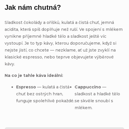
Jak nám chutná?
Sladkost čokolády a oříšků, kulatá a čistá chuť, jemná
acidita, která spíš doplňuje než ruší. Ve spojení s mlékem
vynikne příjemné hladké tělo a sladkost ještě víc
vystoupí. Je to typ kávy, kterou doporučujeme, když si
nejste jistí, co chcete — nezklame, ať už jste zvyklí na
klasické espresso, nebo teprve objevujete výběrové
kávy.
Na co je tahle káva ideální:
Espresso
— kulatá a čistá
Cappuccino
—
chuť bez ostrých hran,
sladkost a hladké tělo
funguje spolehlivě pokaždé.
se skvěle snoubí s
mlékem.