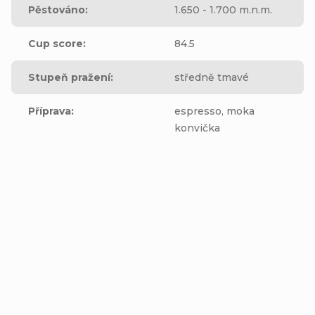
Pěstováno
:
1.650 - 1.700 m.n.m.
Cup score
:
84.5
Stupeň pražení
:
středně tmavé
Příprava
:
espresso, moka
konvička