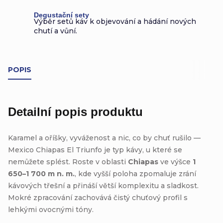
Degustační sety
Výběr setů káv k objevování a hádání nových
chutí a vůní.
POPIS
Detailní popis produktu
Karamel a oříšky, vyváženost a nic, co by chuť rušilo —
Mexico Chiapas El Triunfo je typ kávy, u které se
nemůžete splést. Roste v oblasti
Chiapas
ve výšce
1
650–1 700 m n. m.
, kde vyšší poloha zpomaluje zrání
kávových třešní a přináší větší komplexitu a sladkost.
Mokré zpracování zachovává čistý chuťový profil s
lehkými ovocnými tóny.