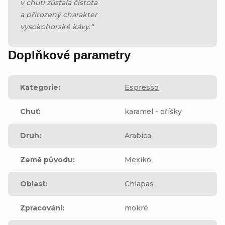
v chuti zůstala čistota
a přirozený charakter
vysokohorské kávy.“
Doplňkové parametry
Kategorie
:
Espresso
Chuť
:
karamel - oříšky
Druh
:
Arabica
Země původu
:
Mexiko
Oblast
:
Chiapas
Zpracování
:
mokré