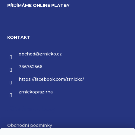
PŘIJÍMÁME ONLINE PLATBY
KONTAKT
obchod
@
zrnicko.cz
736752566
https://facebook.com/zrnicko/
zrnickoprazirna
Užitečné odkazy
Obchodní podmínky