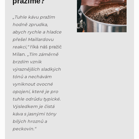
pražíme?
„Tuhle kávu pražím
hodně zprudka,
abych rychle a hladce
přešel Maillardovu
reakci,“
říká náš pražič
Milan.
„Tím záměrně
brzdím vznik
výraznějších sladkých
tónů a nechávám
vyniknout ovocné
opojení, které je pro
tuhle odrůdu typické.
Výsledkem je čistá
káva s jasnými tóny
bílých hroznů a
peckovin.“