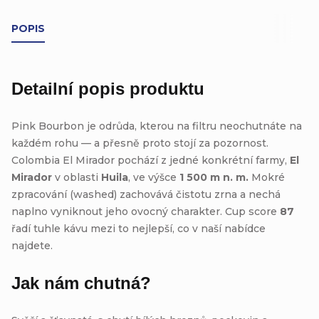
POPIS
Detailní popis produktu
Pink Bourbon je odrůda, kterou na filtru neochutnáte na
každém rohu — a přesně proto stojí za pozornost.
Colombia El Mirador pochází z jedné konkrétní farmy,
El
Mirador
v oblasti
Huila
, ve výšce
1 500 m n. m.
Mokré
zpracování (washed) zachovává čistotu zrna a nechá
naplno vyniknout jeho ovocný charakter. Cup score
87
řadí tuhle kávu mezi to nejlepší, co v naší nabídce
najdete.
Jak nám chutná?