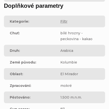
Doplňkové parametry
Kategorie
:
Filtr
Chuť
:
bílé hrozny -
peckovina - kakao
Druh
:
Arabica
Země původu
:
Kolumbie
Oblast
:
El Mirador
Zpracování
:
mokré
Pěstováno
:
1.500 m.n.m.
Cup score
:
87