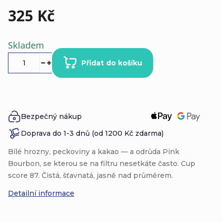
325 Kč
Měrná
Skladem
cena:
Přidat do košíku
Bezpečný nákup
Doprava do 1-3 dnů (od 1200 Kč zdarma)
Bílé hrozny, peckoviny a kakao — a odrůda Pink
Bourbon, se kterou se na filtru nesetkáte často. Cup
score 87. Čistá, šťavnatá, jasně nad průměrem.
Detailní informace