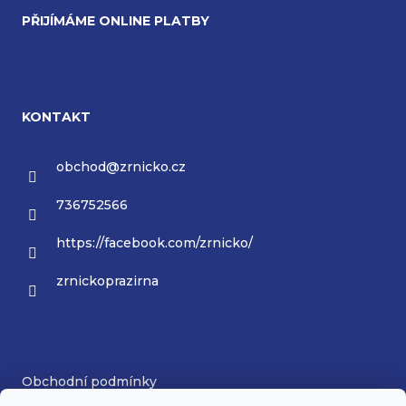
PŘIJÍMÁME ONLINE PLATBY
KONTAKT
obchod
@
zrnicko.cz
736752566
https://facebook.com/zrnicko/
zrnickoprazirna
Užitečné odkazy
Obchodní podmínky