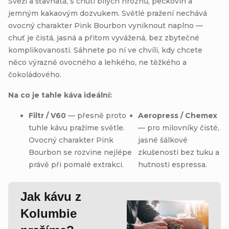
Svěží a šťavnatá, s chutí bílých hroznů, peckovin a
jemným kakaovým dozvukem. Světlé pražení nechává
ovocný charakter Pink Bourbon vyniknout naplno —
chuť je čistá, jasná a přitom vyvážená, bez zbytečné
komplikovanosti. Sáhnete po ní ve chvíli, kdy chcete
něco výrazně ovocného a lehkého, ne těžkého a
čokoládového.
Na co je tahle káva ideální:
Filtr / V60
— přesně proto
Aeropress / Chemex
tuhle kávu pražíme světle.
— pro milovníky čisté,
Ovocný charakter Pink
jasné šálkové
Bourbon se rozvine nejlépe
zkušenosti bez tuku a
právě při pomalé extrakci.
hutnosti espressa.
Jak kávu z
Kolumbie