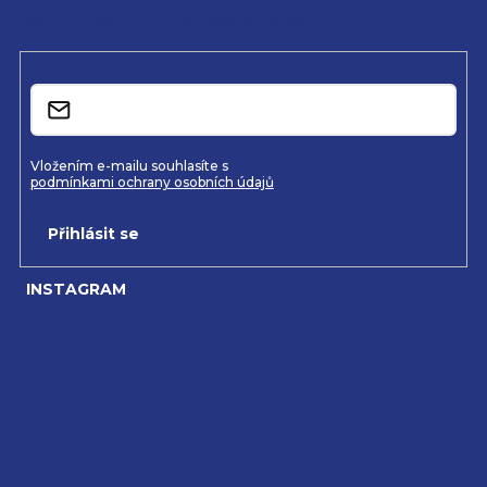
a
nových produktech na našem e-shopu.
t
í
E-mail
Vložením e-mailu souhlasíte s
podmínkami ochrany osobních údajů
Přihlásit se
INSTAGRAM