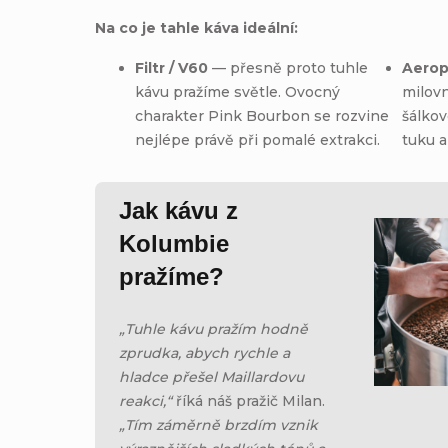
Na co je tahle káva ideální:
Filtr / V60
— přesně proto tuhle
Aerop
kávu pražíme světle. Ovocný
milovn
charakter Pink Bourbon se rozvine
šálkov
nejlépe právě při pomalé extrakci.
tuku a
Jak kávu z
Kolumbie
pražíme?
„Tuhle kávu pražím hodně
zprudka, abych rychle a
hladce přešel Maillardovu
reakci,“
říká náš pražič Milan.
„Tím záměrně brzdím vznik