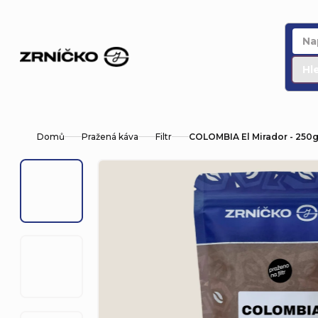
Přejít
na
obsah
Hl
Domů
Pražená káva
Filtr
COLOMBIA El Mirador - 250