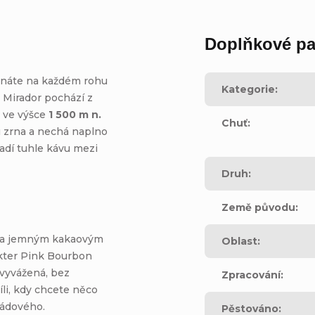
Doplňkové pa
utnáte na každém rohu
Kategorie
:
 Mirador pochází z
, ve výšce
1 500 m n.
Chuť
:
 zrna a nechá naplno
adí tuhle kávu mezi
Druh
:
Země původu
:
in a jemným kakaovým
Oblast
:
kter Pink Bourbon
 vyvážená, bez
Zpracování
:
li, kdy chcete něco
ládového.
Pěstováno
: