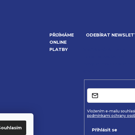
PŘIJÍMÁME
ODEBÍRAT NEWSLET
ONLINE
PLATBY
Vložte svůj e-mail a my
budeme zasílat informa
nových produktech na 
shopu.
E-mail
Vložením e-mailu souhlasí
podmínkami ochrany osob
Souhlasím
Přihlásit se