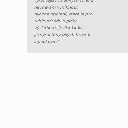
výraznějších sladkých tónů a
nechávám vyniknout
ovocné opojení, které je pro
tuhle odrůdu typické.
Výsledkem je čistá káva s
jasnými tóny bílých hroznů
a peckovin.“
NA FILTR
NOVINKA
Skladem