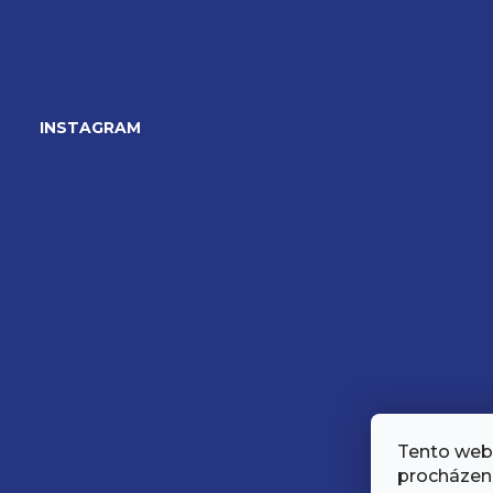
Z
á
INSTAGRAM
p
a
t
í
Tento web 
procházen