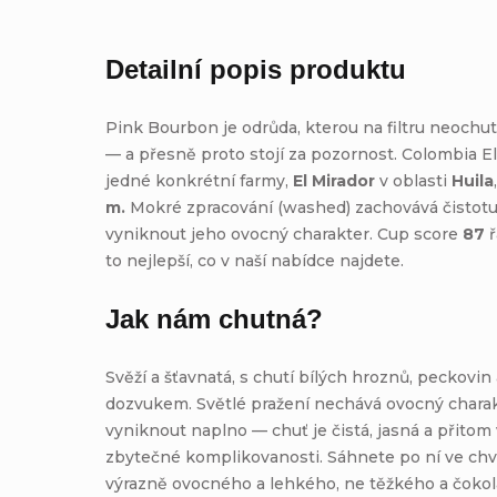
Detailní popis produktu
Pink Bourbon je odrůda, kterou na filtru neoch
— a přesně proto stojí za pozornost. Colombia El
jedné konkrétní farmy,
El Mirador
v oblasti
Huila
m.
Mokré zpracování (washed) zachovává čistotu
vyniknout jeho ovocný charakter. Cup score
87
ř
to nejlepší, co v naší nabídce najdete.
Jak nám chutná?
Svěží a šťavnatá, s chutí bílých hroznů, peckov
dozvukem. Světlé pražení nechává ovocný chara
vyniknout naplno — chuť je čistá, jasná a přitom
zbytečné komplikovanosti. Sáhnete po ní ve chví
výrazně ovocného a lehkého, ne těžkého a čoko