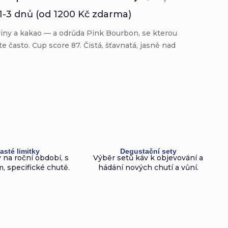
1-3 dnů (od 1200 Kč zdarma)
viny a kakao — a odrůda Pink Bourbon, se kterou
te často. Cup score 87. Čistá, šťavnatá, jasně nad
asté limitky
Degustační sety
 na roční období, s
Výběr setů káv k objevování a
, specifické chutě.
hádání nových chutí a vůní.