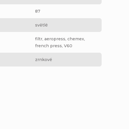
87
světlé
filtr, aeropress, chemex,
french press, V60
zrnkové