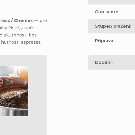
Cup score
:
ress / Chemex
— pro
Stupeň pražení
:
íky čisté, jasné
é zkušenosti bez
Příprava
:
 hutnosti espressa.
Dodání
: